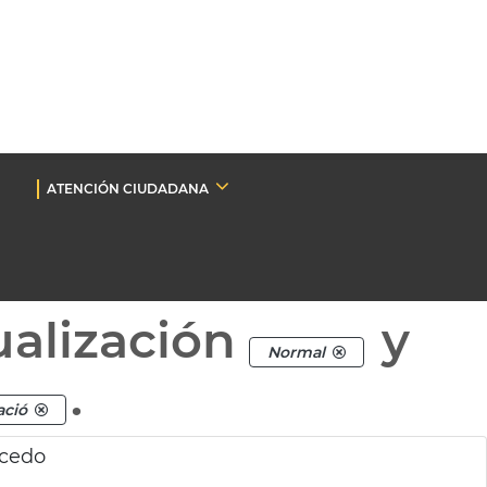
ATENCIÓN CIUDADANA
ualización
y
Normal
.
ació
lcedo