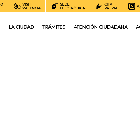
NO
VISIT
SEDE
CITA
A
VALENCIA
ELECTRÓNICA
PREVIA
O
LA CIUDAD
TRÁMITES
ATENCIÓN CIUDADANA
A