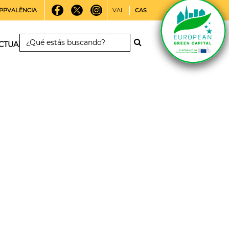
PPVALÈNCIA
VAL
CAS
CTUALIDAD