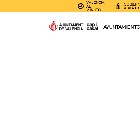
VALENCIA
GOBIER
AL
ABIERTO
MINUTO
AYUNTAMIENT