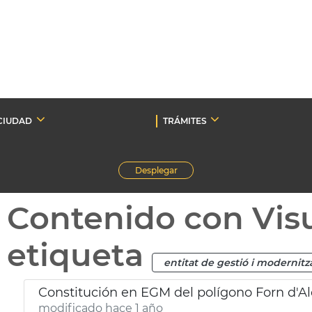
CIUDAD
TRÁMITES
Desplegar
Contenido con Vis
etiqueta
entitat de gestió i modernitz
Constitución en EGM del polígono Forn d'A
modificado hace 1 año