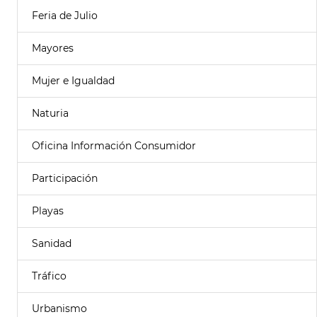
Feria de Julio
Mayores
Mujer e Igualdad
Naturia
Oficina Información Consumidor
Participación
Playas
Sanidad
Tráfico
Urbanismo