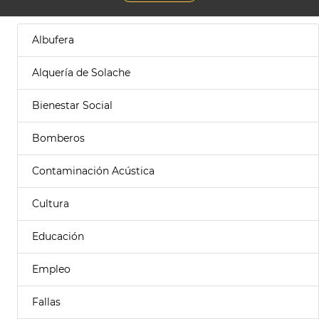
Albufera
Alquería de Solache
Bienestar Social
Bomberos
Contaminación Acústica
Cultura
Educación
Empleo
Fallas