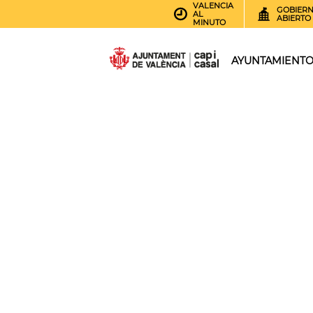
VALENCIA
GOBIER
AL
ABIERTO
MINUTO
AYUNTAMIENT