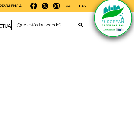
PPVALÈNCIA
VAL
CAS
CTUALIDAD