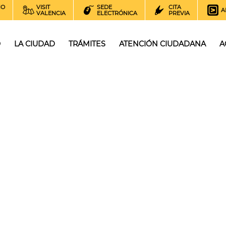
NO
VISIT
SEDE
CITA
A
VALENCIA
ELECTRÓNICA
PREVIA
O
LA CIUDAD
TRÁMITES
ATENCIÓN CIUDADANA
A