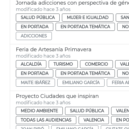
Jornada adicciones con perspectiva de gén
modificado hace 3 años
SALUD PÚBLICA
MUJER E IGUALDAD
SA
EN PORTADA
EN PORTADA TEMÁTICA
NO
ADICCIONES
Feria de Artesanía Primavera
modificado hace 3 años
ALCALDÍA
TURISMO
COMERCIO
VAL
EN PORTADA
EN PORTADA TEMÁTICA
NO
MAITE IBÁÑEZ
EMILIANO GARCÍA
FERIA A
Proyecto Ciudades que inspiran
modificado hace 3 años
MEDIO AMBIENTE
SALUD PÚBLICA
VALEN
TODAS LAS AUDIENCIAS
VALENCIA
EN P