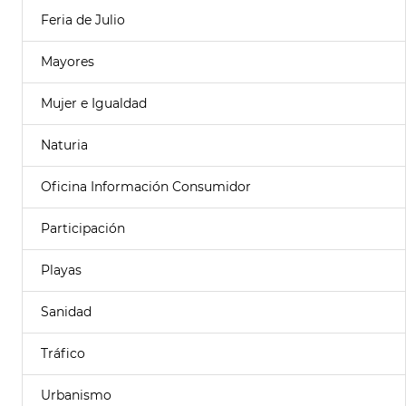
Feria de Julio
Mayores
Mujer e Igualdad
Naturia
Oficina Información Consumidor
Participación
Playas
Sanidad
Tráfico
Urbanismo