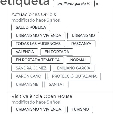
etiqueta
.
emiliano garcía
Actuaciones Orriols
modificado hace 3 años
SALUD PÚBLICA
URBANISMO Y VIVIENDA
URBANISMO
TODAS LAS AUDIENCIAS
RASCANYA
VALENCIA
EN PORTADA
EN PORTADA TEMÁTICA
NORMAL
SANDRA GÓMEZ
EMILIANO GARCÍA
AARÓN CANO
PROTECCIÓ CIUTADANA
URBANISME
SANITAT
Visit València Open House
modificado hace 5 años
URBANISMO Y VIVIENDA
TURISMO