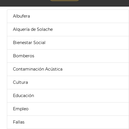
Albufera
Alquería de Solache
Bienestar Social
Bomberos
Contaminación Acústica
Cultura
Educación
Empleo
Fallas