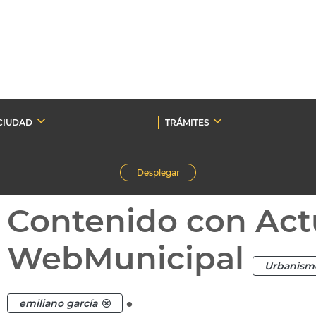
CIUDAD
TRÁMITES
Desplegar
Contenido con Act
WebMunicipal
Urbanism
.
emiliano garcía