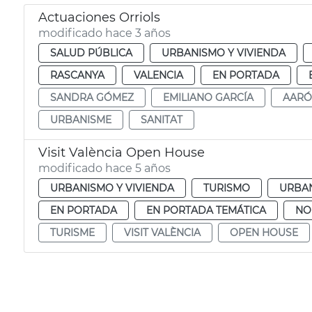
Actuaciones Orriols
modificado hace 3 años
SALUD PÚBLICA
URBANISMO Y VIVIENDA
RASCANYA
VALENCIA
EN PORTADA
SANDRA GÓMEZ
EMILIANO GARCÍA
AARÓ
URBANISME
SANITAT
Visit València Open House
modificado hace 5 años
URBANISMO Y VIVIENDA
TURISMO
URBA
EN PORTADA
EN PORTADA TEMÁTICA
NO
TURISME
VISIT VALÈNCIA
OPEN HOUSE