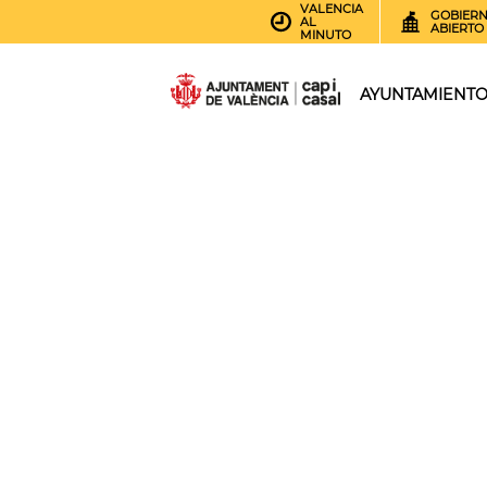
VALENCIA
GOBIER
AL
ABIERTO
MINUTO
AYUNTAMIENT