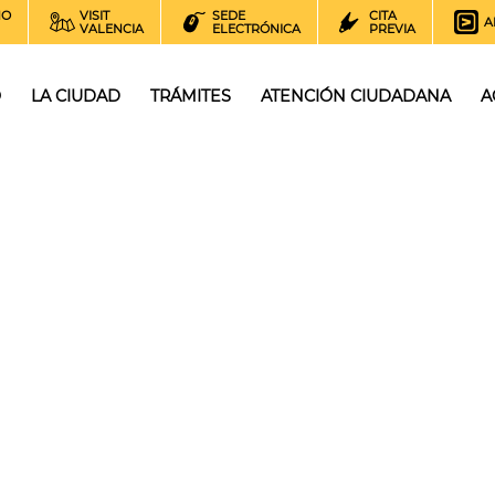
NO
VISIT
SEDE
CITA
A
VALENCIA
ELECTRÓNICA
PREVIA
O
LA CIUDAD
TRÁMITES
ATENCIÓN CIUDADANA
A