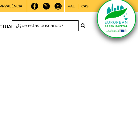
PPVALÈNCIA
VAL
CAS
CTUALIDAD