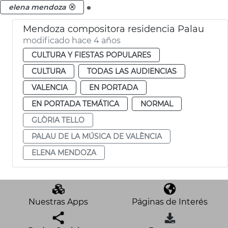
.
elena mendoza
Mendoza compositora residencia Palau
modificado hace 4 años
CULTURA Y FIESTAS POPULARES
CULTURA
TODAS LAS AUDIENCIAS
VALENCIA
EN PORTADA
EN PORTADA TEMÁTICA
NORMAL
GLÒRIA TELLO
PALAU DE LA MÚSICA DE VALÈNCIA
ELENA MENDOZA
Nuestras Apps
Páginas de Interés