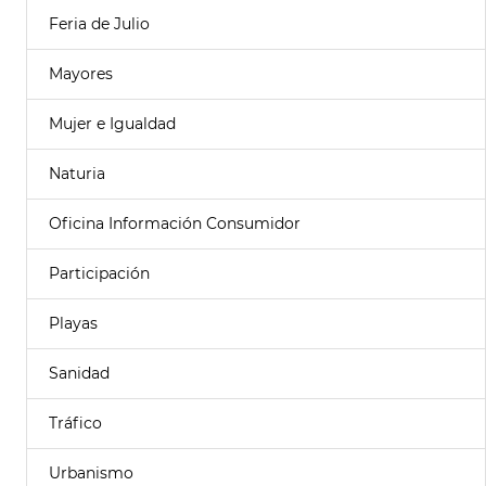
Feria de Julio
Mayores
Mujer e Igualdad
Naturia
Oficina Información Consumidor
Participación
Playas
Sanidad
Tráfico
Urbanismo