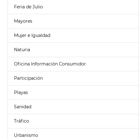
Feria de Julio
Mayores
Mujer e Igualdad
Naturia
Oficina Información Consumidor
Participación
Playas
Sanidad
Tráfico
Urbanismo