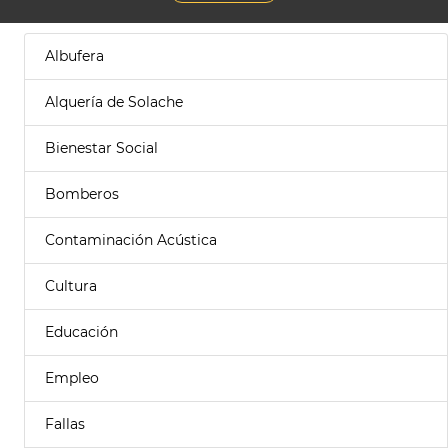
Albufera
Alquería de Solache
Bienestar Social
Bomberos
Contaminación Acústica
Cultura
Educación
Empleo
Fallas