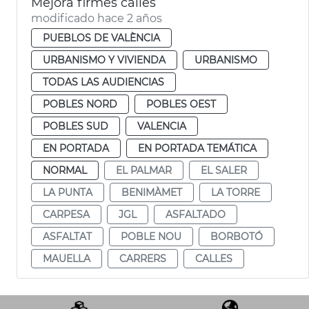
Mejora firmes calles
modificado hace 2 años
PUEBLOS DE VALÈNCIA
URBANISMO Y VIVIENDA
URBANISMO
TODAS LAS AUDIENCIAS
POBLES NORD
POBLES OEST
POBLES SUD
VALENCIA
EN PORTADA
EN PORTADA TEMÁTICA
NORMAL
EL PALMAR
EL SALER
LA PUNTA
BENIMÀMET
LA TORRE
CARPESA
JGL
ASFALTADO
ASFALTAT
POBLE NOU
BORBOTÓ
MAUELLA
CARRERS
CALLES