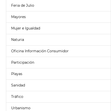
Feria de Julio
Mayores
Mujer e Igualdad
Naturia
Oficina Información Consumidor
Participación
Playas
Sanidad
Tráfico
Urbanismo