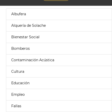
Albufera
Alquería de Solache
Bienestar Social
Bomberos
Contaminación Acústica
Cultura
Educación
Empleo
Fallas