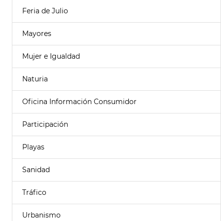
Feria de Julio
Mayores
Mujer e Igualdad
Naturia
Oficina Información Consumidor
Participación
Playas
Sanidad
Tráfico
Urbanismo