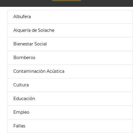
Albufera
Alquería de Solache
Bienestar Social
Bomberos
Contaminación Acústica
Cultura
Educación
Empleo
Fallas