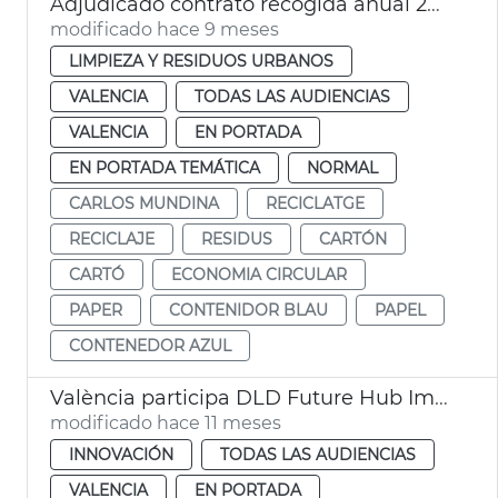
Adjudicado contrato recogida anual 24.000 toneladas papel y carton València
modificado hace 9 meses
LIMPIEZA Y RESIDUOS URBANOS
VALENCIA
TODAS LAS AUDIENCIAS
VALENCIA
EN PORTADA
EN PORTADA TEMÁTICA
NORMAL
CARLOS MUNDINA
RECICLATGE
RECICLAJE
RESIDUS
CARTÓN
CARTÓ
ECONOMIA CIRCULAR
PAPER
CONTENIDOR BLAU
PAPEL
CONTENEDOR AZUL
València participa DLD Future Hub Impact of AI
modificado hace 11 meses
INNOVACIÓN
TODAS LAS AUDIENCIAS
VALENCIA
EN PORTADA