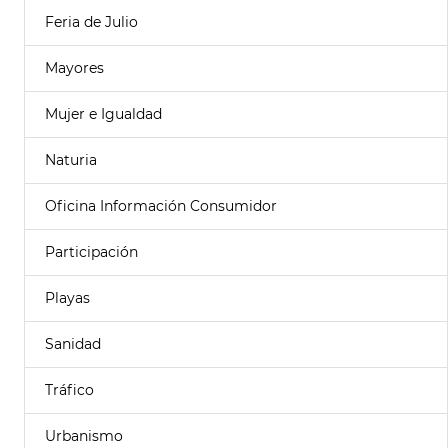
Feria de Julio
Mayores
Mujer e Igualdad
Naturia
Oficina Información Consumidor
Participación
Playas
Sanidad
Tráfico
Urbanismo