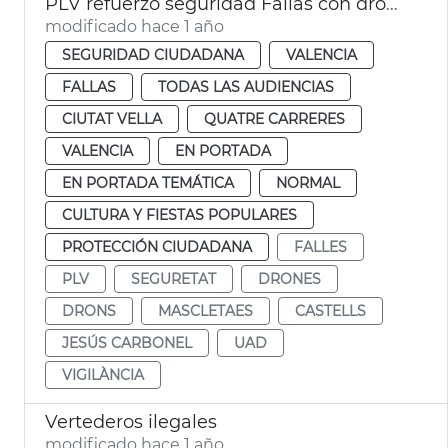
PLV refuerzo seguridad Fallas con drones
modificado hace 1 año
SEGURIDAD CIUDADANA
VALENCIA
FALLAS
TODAS LAS AUDIENCIAS
CIUTAT VELLA
QUATRE CARRERES
VALENCIA
EN PORTADA
EN PORTADA TEMÁTICA
NORMAL
CULTURA Y FIESTAS POPULARES
PROTECCIÓN CIUDADANA
FALLES
PLV
SEGURETAT
DRONES
DRONS
MASCLETAES
CASTELLS
JESÚS CARBONEL
UAD
VIGILÀNCIA
Vertederos ilegales
modificado hace 1 año