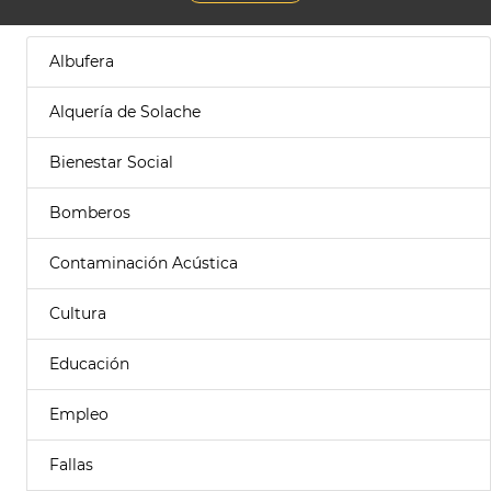
Albufera
Alquería de Solache
Bienestar Social
Bomberos
Contaminación Acústica
Cultura
Educación
Empleo
Fallas