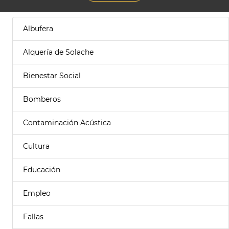
Albufera
Alquería de Solache
Bienestar Social
Bomberos
Contaminación Acústica
Cultura
Educación
Empleo
Fallas