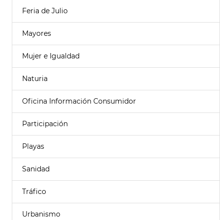
Feria de Julio
Mayores
Mujer e Igualdad
Naturia
Oficina Información Consumidor
Participación
Playas
Sanidad
Tráfico
Urbanismo