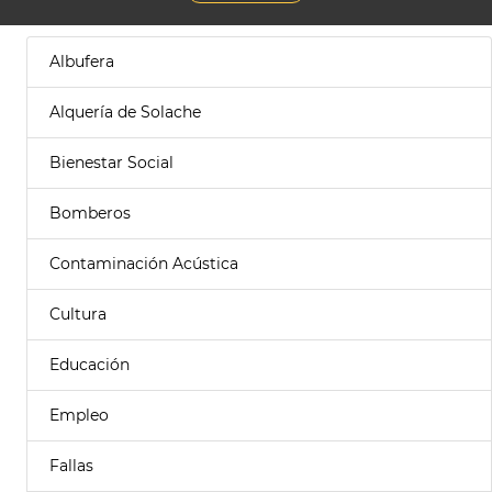
Albufera
Alquería de Solache
Bienestar Social
Bomberos
Contaminación Acústica
Cultura
Educación
Empleo
Fallas