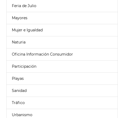
Feria de Julio
Mayores
Mujer e Igualdad
Naturia
Oficina Información Consumidor
Participación
Playas
Sanidad
Tráfico
Urbanismo