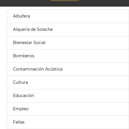
Albufera
Alquería de Solache
Bienestar Social
Bomberos
Contaminación Acústica
Cultura
Educación
Empleo
Fallas