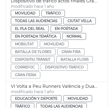
Dispositivo de tráfico actos finales Gran Fira
modificado hace 1 año
MOVILIDAD
TRÁFICO
TODAS LAS AUDIENCIAS
CIUTAT VELLA
EL PLA DEL REAL
EN PORTADA
EN PORTADA TEMÁTICA
NORMAL
MOBILITAT
MOVILIDAD
BATALLA DE FLORES
GRAN FIRA
DISPOSITIU TRÀNSIT
BATALLA FLORS
CORREFOC
DISPOSITIVO TRÁFICO
GRAN FERIA
VI Volta a Peu Runners València y Duatlon by Mtri València
modificado hace 1 año
EDUCACIÓN Y DEPORTE
MOVILIDAD
TRÁFICO
TODAS LAS AUDIENCIAS