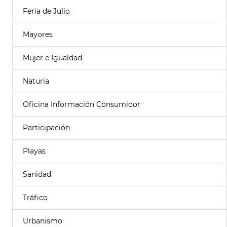
Feria de Julio
Mayores
Mujer e Igualdad
Naturia
Oficina Información Consumidor
Participación
Playas
Sanidad
Tráfico
Urbanismo