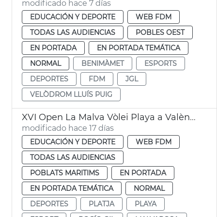
modificado hace 7 días
EDUCACIÓN Y DEPORTE
WEB FDM
TODAS LAS AUDIENCIAS
POBLES OEST
EN PORTADA
EN PORTADA TEMÁTICA
NORMAL
BENIMÀMET
ESPORTS
DEPORTES
FDM
JGL
VELÒDROM LLUÍS PUIG
XVI Open La Malva Vòlei Playa a València
modificado hace 17 días
EDUCACIÓN Y DEPORTE
WEB FDM
TODAS LAS AUDIENCIAS
POBLATS MARITIMS
EN PORTADA
EN PORTADA TEMÁTICA
NORMAL
DEPORTES
PLATJA
PLAYA