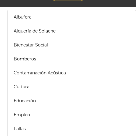
Albufera
Alquería de Solache
Bienestar Social
Bomberos
Contaminación Acústica
Cultura
Educación
Empleo
Fallas