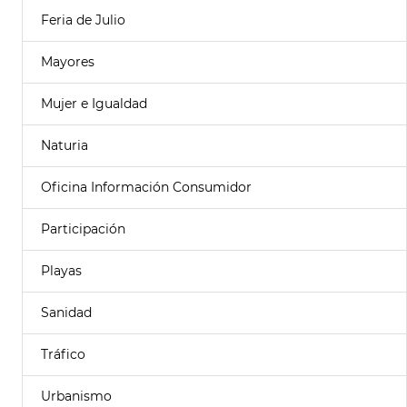
Feria de Julio
Mayores
Mujer e Igualdad
Naturia
Oficina Información Consumidor
Participación
Playas
Sanidad
Tráfico
Urbanismo