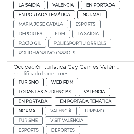
LA SAIDIA
VALENCIA
EN PORTADA
EN PORTADA TEMÁTICA
NORMAL
MARÍA JOSÉ CATALÁ
ESPORTS
DEPORTES
FDM
LA SAÏDIA
ROCÍO GIL
POLIESPORTIU ORRIOLS
POLIDEPORTIVO ORRIOLS
Ocupación turística Gay Games València 2026
modificado hace 1 mes
TURISMO
WEB FDM
TODAS LAS AUDIENCIAS
VALENCIA
EN PORTADA
EN PORTADA TEMÁTICA
NORMAL
VALENCIÀ
TURISMO
TURISME
VISIT VALÈNCIA
ESPORTS
DEPORTES