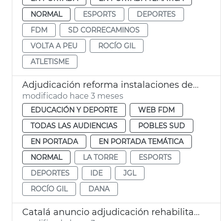
NORMAL
ESPORTS
DEPORTES
FDM
SD CORRECAMINOS
VOLTA A PEU
ROCÍO GIL
ATLETISME
Adjudicación reforma instalaciones deportivas la Torre València
modificado hace 3 meses
EDUCACIÓN Y DEPORTE
WEB FDM
TODAS LAS AUDIENCIAS
POBLES SUD
EN PORTADA
EN PORTADA TEMÁTICA
NORMAL
LA TORRE
ESPORTS
DEPORTES
IDE
JGL
ROCÍO GIL
DANA
Catalá anuncio adjudicación rehabilitación complejo deportivo Abastos