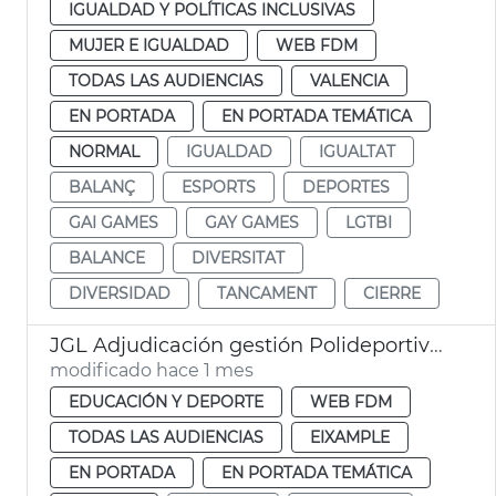
IGUALDAD Y POLÍTICAS INCLUSIVAS
MUJER E IGUALDAD
WEB FDM
TODAS LAS AUDIENCIAS
VALENCIA
EN PORTADA
EN PORTADA TEMÁTICA
NORMAL
IGUALDAD
IGUALTAT
BALANÇ
ESPORTS
DEPORTES
GAI GAMES
GAY GAMES
LGTBI
BALANCE
DIVERSITAT
DIVERSIDAD
TANCAMENT
CIERRE
JGL Adjudicación gestión Polideportivo Parc Central
modificado hace 1 mes
EDUCACIÓN Y DEPORTE
WEB FDM
TODAS LAS AUDIENCIAS
EIXAMPLE
EN PORTADA
EN PORTADA TEMÁTICA