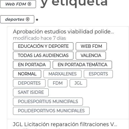
y etiqueta
Web FDM
.
deportes
Aprobación estudios viabilidad polideportivos San Isidro Marxalenes
modificado hace 7 días
EDUCACIÓN Y DEPORTE
WEB FDM
TODAS LAS AUDIENCIAS
VALENCIA
EN PORTADA
EN PORTADA TEMÁTICA
NORMAL
MARXALENES
ESPORTS
DEPORTES
FDM
JGL
SANT ISIDRE
POLIESPORTIUS MUNICIPALS
POLIDEPORTIVOS MUNICIPALES
JGL Licitación reparación filtraciones Velódromo València