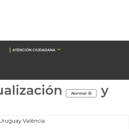
ATENCIÓN CIUDADANA
ualización
y
Normal
Uruguay València