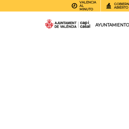
VALENCIA
GOBIER
AL
ABIERTO
MINUTO
AYUNTAMIENT