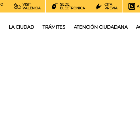
NO
VISIT
SEDE
CITA
A
VALENCIA
ELECTRÓNICA
PREVIA
O
LA CIUDAD
TRÁMITES
ATENCIÓN CIUDADANA
A