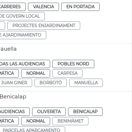
CARRERES
VALENCIA
EN PORTADA
DE GOVERN LOCAL
PROJECTES ENJARDINAMENT
E AJARDINAMIENTO
Mauella
DAS LAS AUDIENCIAS
POBLES NORD
MÁTICA
NORMAL
CARPESA
JUAN GINER
BORBOTÓ
MANUELLA
 Benicalap
AUDIENCIAS
OLIVERETA
BENICALAP
MÁTICA
NORMAL
BENIMÀMET
PARCELAS APARCAMIENTO