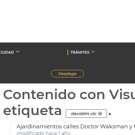
CIUDAD
TRÁMITES
Desplegar
Contenido con Vis
etiqueta
.
decidim vlc
Ajardinamientos calles Doctor Waksman y 
modificado hace 1 año