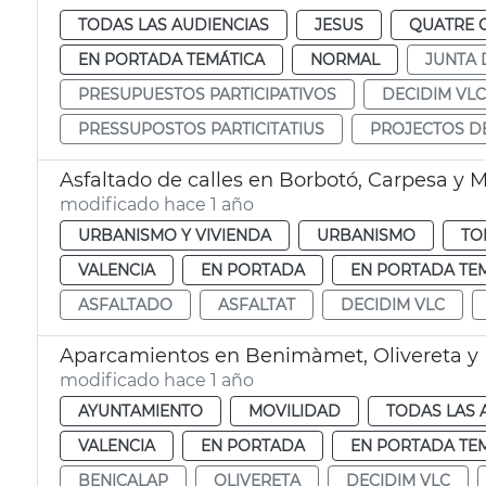
TODAS LAS AUDIENCIAS
JESUS
QUATRE 
EN PORTADA TEMÁTICA
NORMAL
JUNTA 
PRESUPUESTOS PARTICIPATIVOS
DECIDIM VLC
PRESSUPOSTOS PARTICITATIUS
PROJECTOS D
Asfaltado de calles en Borbotó, Carpesa y 
modificado hace 1 año
URBANISMO Y VIVIENDA
URBANISMO
TO
VALENCIA
EN PORTADA
EN PORTADA TE
ASFALTADO
ASFALTAT
DECIDIM VLC
Aparcamientos en Benimàmet, Olivereta y
modificado hace 1 año
AYUNTAMIENTO
MOVILIDAD
TODAS LAS 
VALENCIA
EN PORTADA
EN PORTADA TE
BENICALAP
OLIVERETA
DECIDIM VLC