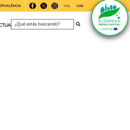
PPVALÈNCIA
VAL
CAS
CTUALIDAD