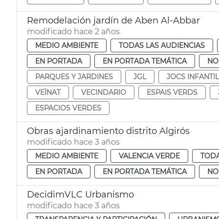
Remodelación jardín de Aben Al-Abbar
modificado hace 2 años
MEDIO AMBIENTE
TODAS LAS AUDIENCIAS
EN PORTADA
EN PORTADA TEMÁTICA
NO
PARQUES Y JARDINES
JGL
JOCS INFANTI
VEÏNAT
VECINDARIO
ESPAIS VERDS
ESPACIOS VERDES
Obras ajardinamiento distrito Algirós
modificado hace 3 años
MEDIO AMBIENTE
VALENCIA VERDE
TODA
EN PORTADA
EN PORTADA TEMÁTICA
NO
DecidimVLC Urbanismo
modificado hace 3 años