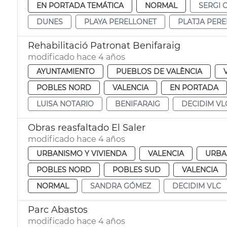
EN PORTADA TEMÁTICA
NORMAL
SERGI 
DUNES
PLAYA PERELLONET
PLATJA PER
Rehabilitació Patronat Benifaraig
modificado hace 4 años
AYUNTAMIENTO
PUEBLOS DE VALÈNCIA
POBLES NORD
VALENCIA
EN PORTADA
LUISA NOTARIO
BENIFARAIG
DECIDIM VL
Obras reasfaltado El Saler
modificado hace 4 años
URBANISMO Y VIVIENDA
VALENCIA
URBA
POBLES NORD
POBLES SUD
VALENCIA
NORMAL
SANDRA GÓMEZ
DECIDIM VLC
Parc Abastos
modificado hace 4 años