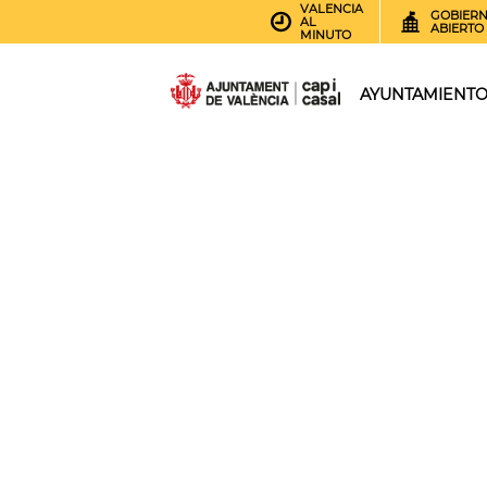
VALENCIA
GOBIER
AL
ABIERTO
MINUTO
AYUNTAMIENT