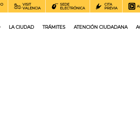
NO
VISIT
SEDE
CITA
A
VALENCIA
ELECTRÓNICA
PREVIA
O
LA CIUDAD
TRÁMITES
ATENCIÓN CIUDADANA
A