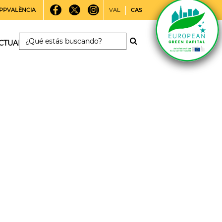
PPVALÈNCIA
VAL
CAS
CTUALIDAD