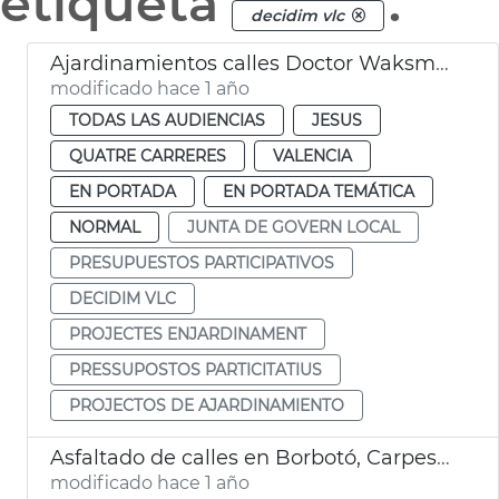
etiqueta
.
decidim vlc
Ajardinamientos calles Doctor Waksman y Uruguay València
modificado hace 1 año
TODAS LAS AUDIENCIAS
JESUS
QUATRE CARRERES
VALENCIA
EN PORTADA
EN PORTADA TEMÁTICA
NORMAL
JUNTA DE GOVERN LOCAL
PRESUPUESTOS PARTICIPATIVOS
DECIDIM VLC
PROJECTES ENJARDINAMENT
PRESSUPOSTOS PARTICITATIUS
PROJECTOS DE AJARDINAMIENTO
Asfaltado de calles en Borbotó, Carpesa y Mauella
modificado hace 1 año