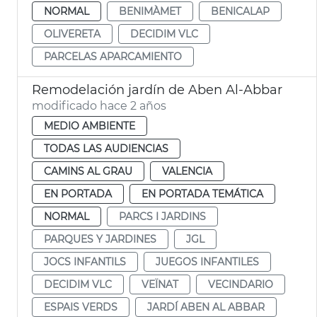
NORMAL
BENIMÀMET
BENICALAP
OLIVERETA
DECIDIM VLC
PARCELAS APARCAMIENTO
Remodelación jardín de Aben Al-Abbar
modificado hace 2 años
MEDIO AMBIENTE
TODAS LAS AUDIENCIAS
CAMINS AL GRAU
VALENCIA
EN PORTADA
EN PORTADA TEMÁTICA
NORMAL
PARCS I JARDINS
PARQUES Y JARDINES
JGL
JOCS INFANTILS
JUEGOS INFANTILES
DECIDIM VLC
VEÏNAT
VECINDARIO
ESPAIS VERDS
JARDÍ ABEN AL ABBAR