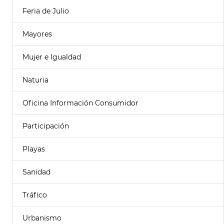
Feria de Julio
Mayores
Mujer e Igualdad
Naturia
Oficina Información Consumidor
Participación
Playas
Sanidad
Tráfico
Urbanismo