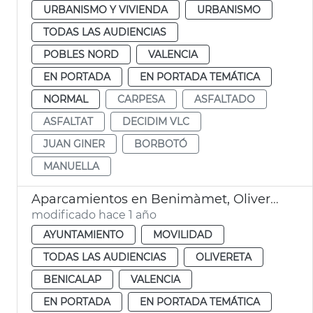
URBANISMO Y VIVIENDA
URBANISMO
TODAS LAS AUDIENCIAS
POBLES NORD
VALENCIA
EN PORTADA
EN PORTADA TEMÁTICA
NORMAL
CARPESA
ASFALTADO
ASFALTAT
DECIDIM VLC
JUAN GINER
BORBOTÓ
MANUELLA
Aparcamientos en Benimàmet, Olivereta y Benicalap
modificado hace 1 año
AYUNTAMIENTO
MOVILIDAD
TODAS LAS AUDIENCIAS
OLIVERETA
BENICALAP
VALENCIA
EN PORTADA
EN PORTADA TEMÁTICA