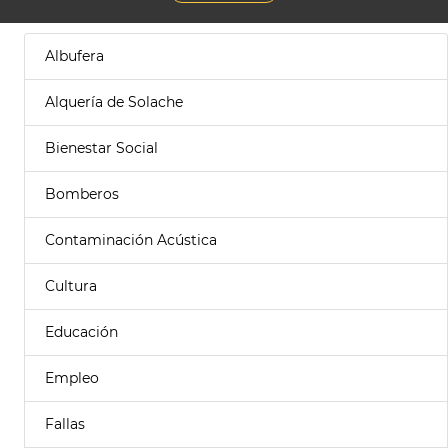
Albufera
Alquería de Solache
Bienestar Social
Bomberos
Contaminación Acústica
Cultura
Educación
Empleo
Fallas