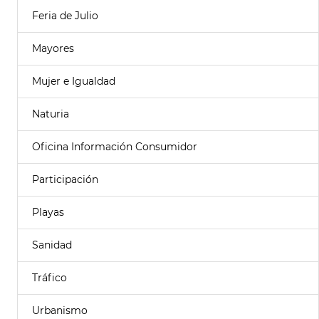
Feria de Julio
Mayores
Mujer e Igualdad
Naturia
Oficina Información Consumidor
Participación
Playas
Sanidad
Tráfico
Urbanismo