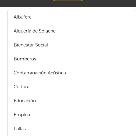
Albufera
Alquería de Solache
Bienestar Social
Bomberos
Contaminación Acústica
Cultura
Educación
Empleo
Fallas