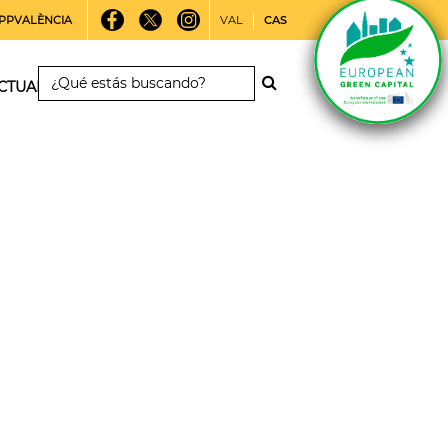
PPVALÈNCIA
VAL
CAS
CTUALIDAD