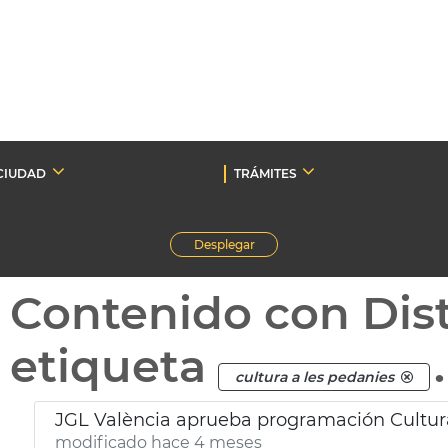
CIUDAD
TRÁMITES
Desplegar
Contenido con Dist
etiqueta
.
cultura a les pedanies
JGL València aprueba programación Cultura
modificado hace 4 meses