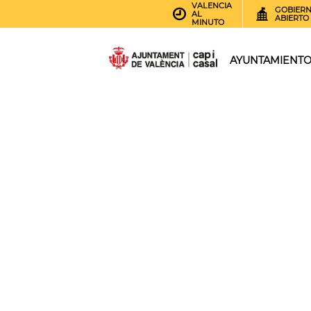
VALENCIA
GOBIER
AL
ABIERTO
MINUTO
AYUNTAMIENT