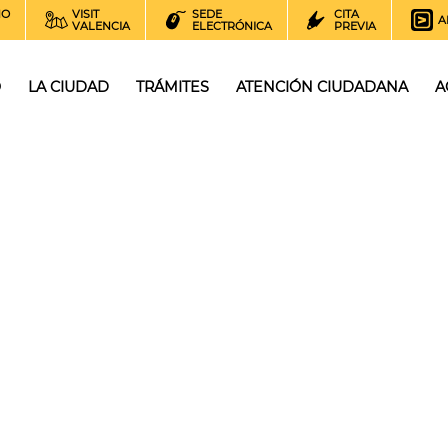
NO
VISIT
SEDE
CITA
A
VALENCIA
ELECTRÓNICA
PREVIA
O
LA CIUDAD
TRÁMITES
ATENCIÓN CIUDADANA
A