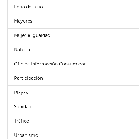
Feria de Julio
Mayores
Mujer e Igualdad
Naturia
Oficina Información Consumidor
Participación
Playas
Sanidad
Tráfico
Urbanismo