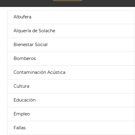
Albufera
Alquería de Solache
Bienestar Social
Bomberos
Contaminación Acústica
Cultura
Educación
Empleo
Fallas