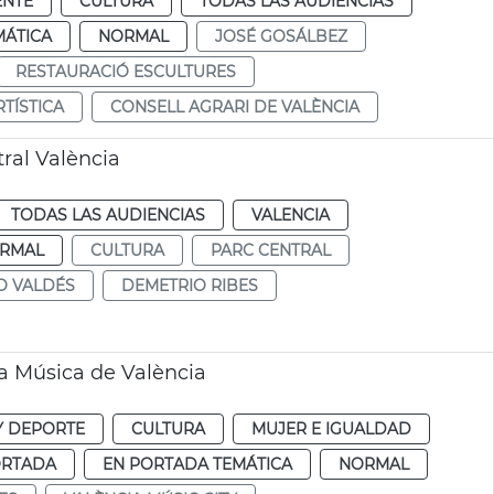
ENTE
CULTURA
TODAS LAS AUDIENCIAS
MÁTICA
NORMAL
JOSÉ GOSÁLBEZ
RESTAURACIÓ ESCULTURES
TÍSTICA
CONSELL AGRARI DE VALÈNCIA
ral València
TODAS LAS AUDIENCIAS
VALENCIA
RMAL
CULTURA
PARC CENTRAL
 VALDÉS
DEMETRIO RIBES
a Música de València
Y DEPORTE
CULTURA
MUJER E IGUALDAD
ORTADA
EN PORTADA TEMÁTICA
NORMAL