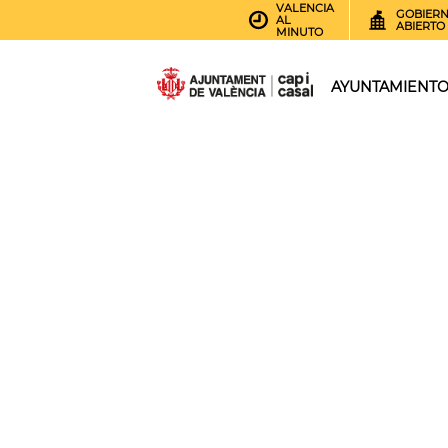
VALENCIA
GOBIER
AL
ABIERTO
MINUTO
AYUNTAMIENT