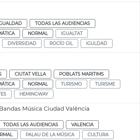
IGUALDAD
TODAS LAS AUDIENCIAS
MÁTICA
NORMAL
IGUALTAT
DIVERSIDAD
ROCÍO GIL
IGULDAD
S
CIUTAT VELLA
POBLATS MARITIMS
MÁTICA
NORMAL
TURISMO
TURISME
TES
HEMINGWAY
 Bandas Música Ciudad València
TODAS LAS AUDIENCIAS
VALENCIA
RMAL
PALAU DE LA MÚSICA
CULTURA