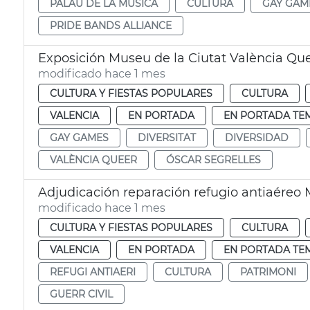
PALAU DE LA MÚSICA
CULTURA
GAY GAM
PRIDE BANDS ALLIANCE
Exposición Museu de la Ciutat València Q
modificado hace 1 mes
CULTURA Y FIESTAS POPULARES
CULTURA
VALENCIA
EN PORTADA
EN PORTADA TE
GAY GAMES
DIVERSITAT
DIVERSIDAD
VALÈNCIA QUEER
ÓSCAR SEGRELLES
Adjudicación reparación refugio antiaéreo 
modificado hace 1 mes
CULTURA Y FIESTAS POPULARES
CULTURA
VALENCIA
EN PORTADA
EN PORTADA TE
REFUGI ANTIAERI
CULTURA
PATRIMONI
GUERR CIVIL