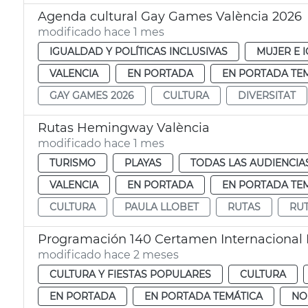
Agenda cultural Gay Games València 2026
modificado hace 1 mes
IGUALDAD Y POLÍTICAS INCLUSIVAS
MUJER E 
VALENCIA
EN PORTADA
EN PORTADA TE
GAY GAMES 2026
CULTURA
DIVERSITAT
Rutas Hemingway València
modificado hace 1 mes
TURISMO
PLAYAS
TODAS LAS AUDIENCIA
VALENCIA
EN PORTADA
EN PORTADA TE
CULTURA
PAULA LLOBET
RUTAS
RU
Programación 140 Certamen Internacional
modificado hace 2 meses
CULTURA Y FIESTAS POPULARES
CULTURA
EN PORTADA
EN PORTADA TEMÁTICA
NO