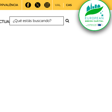
PPVALÈNCIA
VAL
CAS
CTUALIDAD