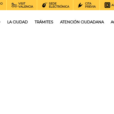
NO
VISIT
SEDE
CITA
A
VALENCIA
ELECTRÓNICA
PREVIA
O
LA CIUDAD
TRÁMITES
ATENCIÓN CIUDADANA
A