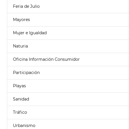
Feria de Julio
Mayores
Mujer e Igualdad
Naturia
Oficina Información Consumidor
Participación
Playas
Sanidad
Tráfico
Urbanismo