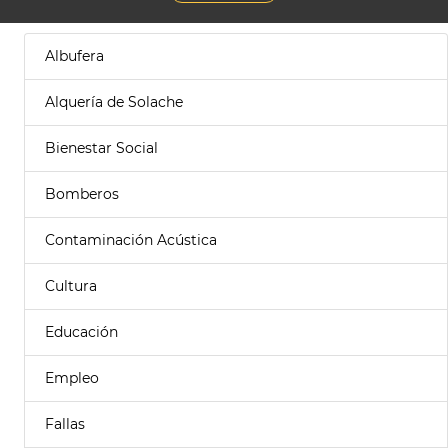
Albufera
Alquería de Solache
Bienestar Social
Bomberos
Contaminación Acústica
Cultura
Educación
Empleo
Fallas