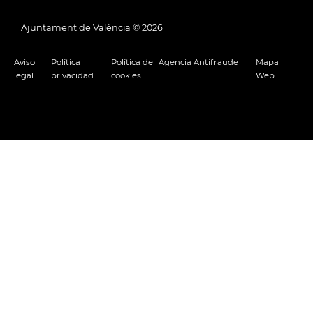
Ajuntament de València ©
2026
Aviso
Política
Política de
Agencia Antifraude
Mapa
legal
privacidad
cookies
Web