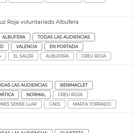
uz Roja voluntariado Albufera
ALBUFERA
TODAS LAS AUDIENCIAS
UD
VALENCIA
EN PORTADA
A
EL SALER
ALBUFERA
CREU ROJA
ODAS LAS AUDIENCIAS
BENIMACLET
MÁTICA
NORMAL
CREU ROJA
NES SENSE LLAR
CAES
MARTA TORRADO