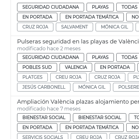
SEGURIDAD CIUDADANA
PLAYAS
TODAS 
EN PORTADA
EN PORTADA TEMÁTICA
NO
CRUZ ROJA
SALVAMENT
MÓNICA GIL
Pulseras seguridad en las playas de Valènc
modificado hace 2 meses
SEGURIDAD CIUDADANA
PLAYAS
TODAS 
POBLES SUD
VALENCIA
EN PORTADA
PLATGES
CREU ROJA
CRUZ ROJA
PL
JESÚS CARBONELL
MÓNICA GIL
POLSERE
Ampliación València plazas alojamiento pe
modificado hace 7 meses
BIENESTAR SOCIAL
BIENESTAR SOCIAL
T
EN PORTADA
EN PORTADA TEMÁTICA
NO
SERVICIS SOCIALS
CREU ROJA
CRUZ ROJ