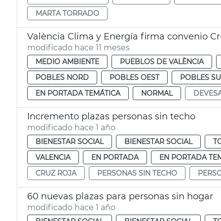
MARTA TORRADO
València Clima y Energía firma convenio Cr
modificado hace 11 meses
MEDIO AMBIENTE
PUEBLOS DE VALÈNCIA
POBLES NORD
POBLES OEST
POBLES S
EN PORTADA TEMÁTICA
NORMAL
DEVES
Incremento plazas personas sin techo
modificado hace 1 año
BIENESTAR SOCIAL
BIENESTAR SOCIAL
T
VALENCIA
EN PORTADA
EN PORTADA TE
CRUZ ROJA
PERSONAS SIN TECHO
PERSO
60 nuevas plazas para personas sin hogar
modificado hace 1 año