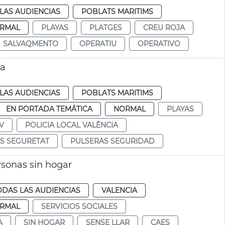
LAS AUDIENCIAS
POBLATS MARITIMS
RMAL
PLAYAS
PLATGES
CREU ROJA
SALVAQMENTO
OPERATIU
OPERATIVO
ia
LAS AUDIENCIAS
POBLATS MARITIMS
EN PORTADA TEMÁTICA
NORMAL
PLAYAS
V
POLICIA LOCAL VALÈNCIA
S SEGURETAT
PULSERAS SEGURIDAD
rsonas sin hogar
ODAS LAS AUDIENCIAS
VALENCIA
RMAL
SERVICIOS SOCIALES
A
SIN HOGAR
SENSE LLAR
CAES