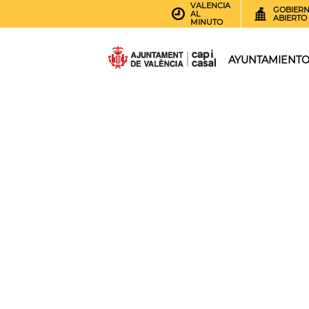
VALENCIA
GOBIER
AL
ABIERTO
MINUTO
AYUNTAMIENT