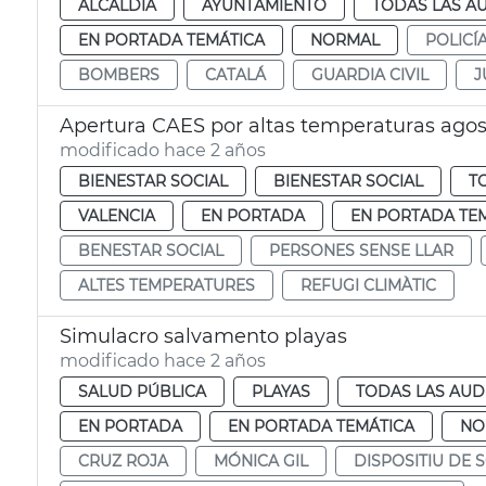
ALCALDÍA
AYUNTAMIENTO
TODAS LAS A
EN PORTADA TEMÁTICA
NORMAL
POLICÍ
BOMBERS
CATALÁ
GUARDIA CIVIL
J
Apertura CAES por altas temperaturas agos
modificado hace 2 años
BIENESTAR SOCIAL
BIENESTAR SOCIAL
T
VALENCIA
EN PORTADA
EN PORTADA TE
BENESTAR SOCIAL
PERSONES SENSE LLAR
ALTES TEMPERATURES
REFUGI CLIMÀTIC
Simulacro salvamento playas
modificado hace 2 años
SALUD PÚBLICA
PLAYAS
TODAS LAS AUD
EN PORTADA
EN PORTADA TEMÁTICA
NO
CRUZ ROJA
MÓNICA GIL
DISPOSITIU DE 