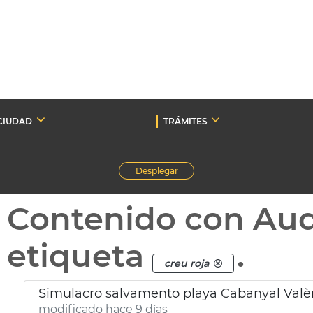
CIUDAD
TRÁMITES
Desplegar
Contenido con Au
etiqueta
.
creu roja
Simulacro salvamento playa Cabanyal Valè
modificado hace 9 días