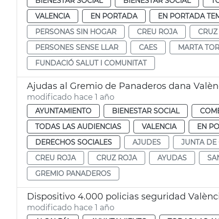
BIENESTAR SOCIAL
BIENESTAR SOCIAL
T
VALENCIA
EN PORTADA
EN PORTADA TE
PERSONAS SIN HOGAR
CREU ROJA
CRUZ
PERSONES SENSE LLAR
CAES
MARTA TO
FUNDACIÓ SALUT I COMUNITAT
Ajudas al Gremio de Panaderos dana Valèn
modificado hace 1 año
AYUNTAMIENTO
BIENESTAR SOCIAL
COM
TODAS LAS AUDIENCIAS
VALENCIA
EN P
DERECHOS SOCIALES
AJUDES
JUNTA DE
CREU ROJA
CRUZ ROJA
AYUDAS
SA
GREMIO PANADEROS
Dispositivo 4.000 policias seguridad Valèn
modificado hace 1 año