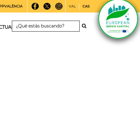
PPVALÈNCIA
VAL
CAS
CTUALIDAD