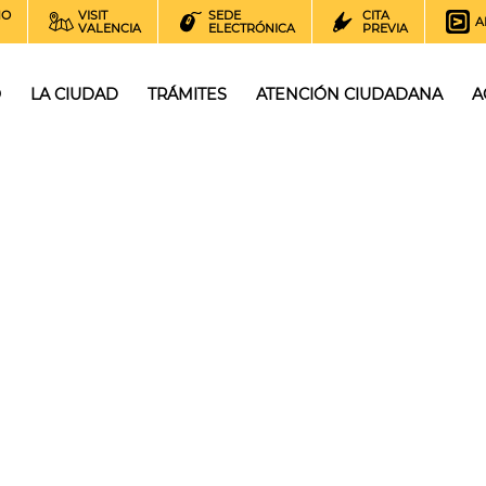
NO
VISIT
SEDE
CITA
A
VALENCIA
ELECTRÓNICA
PREVIA
O
LA CIUDAD
TRÁMITES
ATENCIÓN CIUDADANA
A