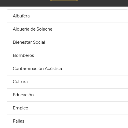
Albufera
Alquería de Solache
Bienestar Social
Bomberos
Contaminación Acústica
Cultura
Educación
Empleo
Fallas