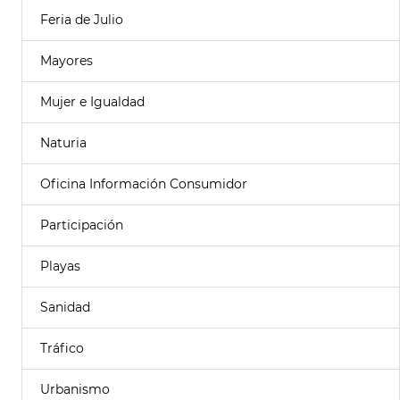
Feria de Julio
Mayores
Mujer e Igualdad
Naturia
Oficina Información Consumidor
Participación
Playas
Sanidad
Tráfico
Urbanismo