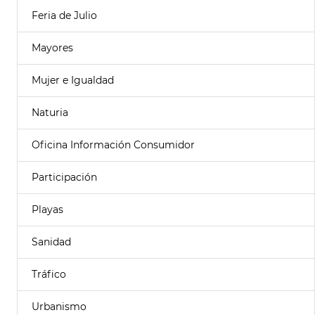
Feria de Julio
Mayores
Mujer e Igualdad
Naturia
Oficina Información Consumidor
Participación
Playas
Sanidad
Tráfico
Urbanismo