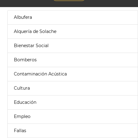
Albufera
Alquería de Solache
Bienestar Social
Bomberos
Contaminación Acústica
Cultura
Educación
Empleo
Fallas