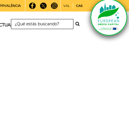
PPVALÈNCIA
VAL
CAS
CTUALIDAD