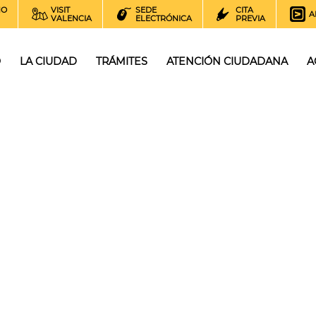
NO
VISIT
SEDE
CITA
A
VALENCIA
ELECTRÓNICA
PREVIA
O
LA CIUDAD
TRÁMITES
ATENCIÓN CIUDADANA
A