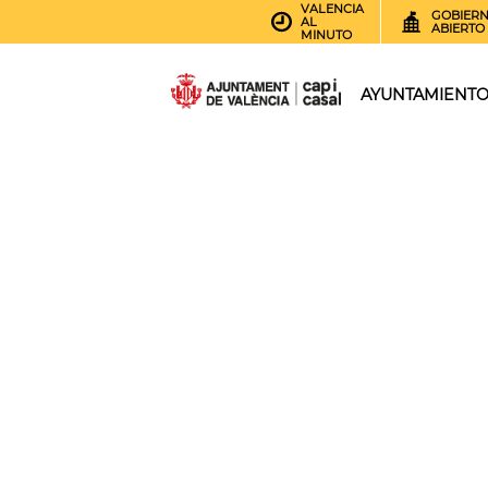
VALENCIA
GOBIER
AL
ABIERTO
MINUTO
AYUNTAMIENT