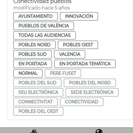
Conectividad pueblos
modificado hace 5 años
AYUNTAMIENTO
INNOVACIÓN
PUEBLOS DE VALÈNCIA
TODAS LAS AUDIENCIAS
POBLES NORD
POBLES OEST
POBLES SUD
VALENCIA
EN PORTADA
EN PORTADA TEMÁTICA
NORMAL
PERE FUSET
POBLES DEL SUD
POBLES DEL NORD
SEU ELECTRÒNICA
SEDE ELECTRÓNICA
CONNECTIVITAT
CONECTIVIDAD
POBLES DEL OEST