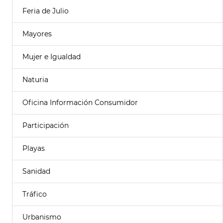
Feria de Julio
Mayores
Mujer e Igualdad
Naturia
Oficina Información Consumidor
Participación
Playas
Sanidad
Tráfico
Urbanismo