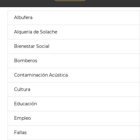
Albufera
Alquería de Solache
Bienestar Social
Bomberos
Contaminación Acústica
Cultura
Educación
Empleo
Fallas