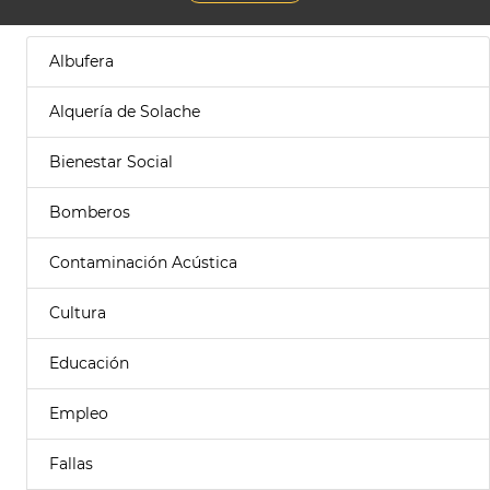
Albufera
Alquería de Solache
Bienestar Social
Bomberos
Contaminación Acústica
Cultura
Educación
Empleo
Fallas