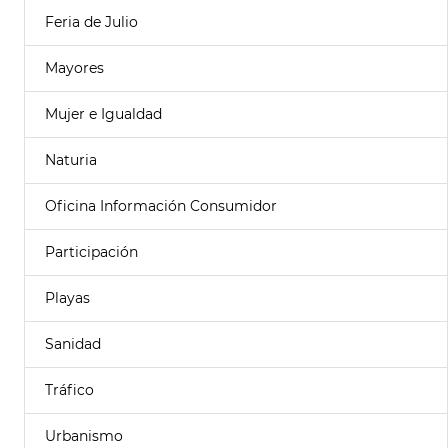
Feria de Julio
Mayores
Mujer e Igualdad
Naturia
Oficina Información Consumidor
Participación
Playas
Sanidad
Tráfico
Urbanismo