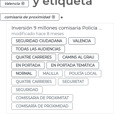
y etiqueta
Valencia
.
comisaría de proximidad
Inversión 9 millones comisaria Policía Local Malilla València
modificado hace 8 meses
SEGURIDAD CIUDADANA
VALENCIA
TODAS LAS AUDIENCIAS
QUATRE CARRERES
CAMINS AL GRAU
EN PORTADA
EN PORTADA TEMÁTICA
NORMAL
MALILLA
POLICÍA LOCAL
QUATRE CARRERES
SEGURETAT
SEGURIDAD
COMISSARIA DE PROXIMITAT
COMISARÍA DE PROXIMIDAD