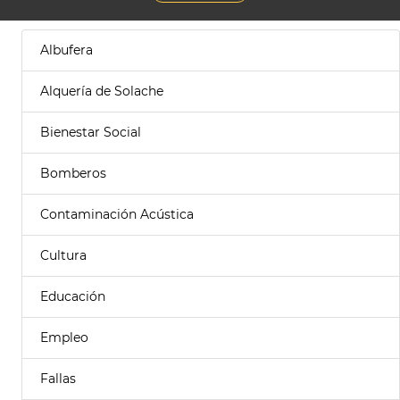
Albufera
Alquería de Solache
Bienestar Social
Bomberos
Contaminación Acústica
Cultura
Educación
Empleo
Fallas