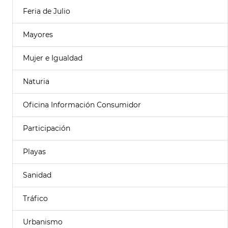
Feria de Julio
Mayores
Mujer e Igualdad
Naturia
Oficina Información Consumidor
Participación
Playas
Sanidad
Tráfico
Urbanismo