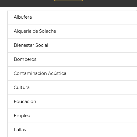
Albufera
Alquería de Solache
Bienestar Social
Bomberos
Contaminación Acústica
Cultura
Educación
Empleo
Fallas