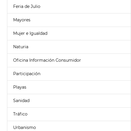
Feria de Julio
Mayores
Mujer e Igualdad
Naturia
Oficina Información Consumidor
Participación
Playas
Sanidad
Tráfico
Urbanismo