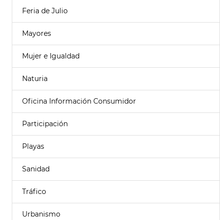
Feria de Julio
Mayores
Mujer e Igualdad
Naturia
Oficina Información Consumidor
Participación
Playas
Sanidad
Tráfico
Urbanismo