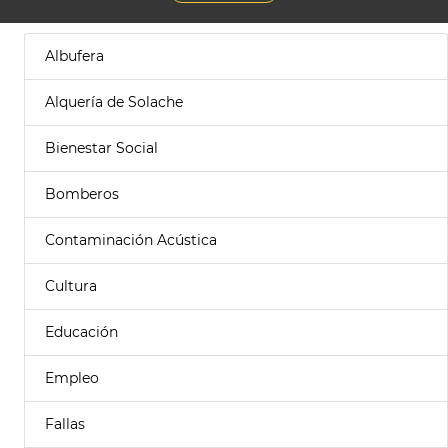
Albufera
Alquería de Solache
Bienestar Social
Bomberos
Contaminación Acústica
Cultura
Educación
Empleo
Fallas