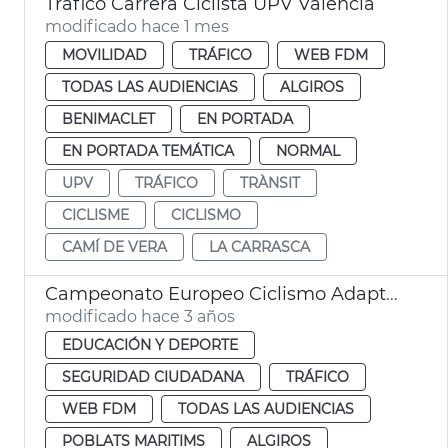
Tráfico Carrera Ciclista UPV València
modificado hace 1 mes
MOVILIDAD
TRÁFICO
WEB FDM
TODAS LAS AUDIENCIAS
ALGIROS
BENIMACLET
EN PORTADA
EN PORTADA TEMÁTICA
NORMAL
UPV
TRÁFICO
TRÀNSIT
CICLISME
CICLISMO
CAMÍ DE VERA
LA CARRASCA
Campeonato Europeo Ciclismo Adaptado
modificado hace 3 años
EDUCACIÓN Y DEPORTE
SEGURIDAD CIUDADANA
TRÁFICO
WEB FDM
TODAS LAS AUDIENCIAS
POBLATS MARITIMS
ALGIROS