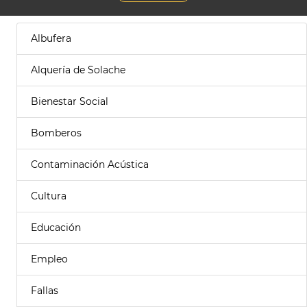
Albufera
Alquería de Solache
Bienestar Social
Bomberos
Contaminación Acústica
Cultura
Educación
Empleo
Fallas