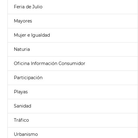
Feria de Julio
Mayores
Mujer e Igualdad
Naturia
Oficina Información Consumidor
Participación
Playas
Sanidad
Tráfico
Urbanismo