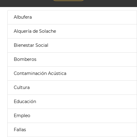
Albufera
Alquería de Solache
Bienestar Social
Bomberos
Contaminación Acústica
Cultura
Educación
Empleo
Fallas