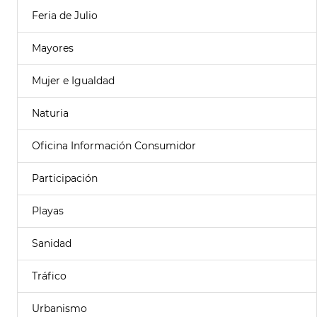
Feria de Julio
Mayores
Mujer e Igualdad
Naturia
Oficina Información Consumidor
Participación
Playas
Sanidad
Tráfico
Urbanismo