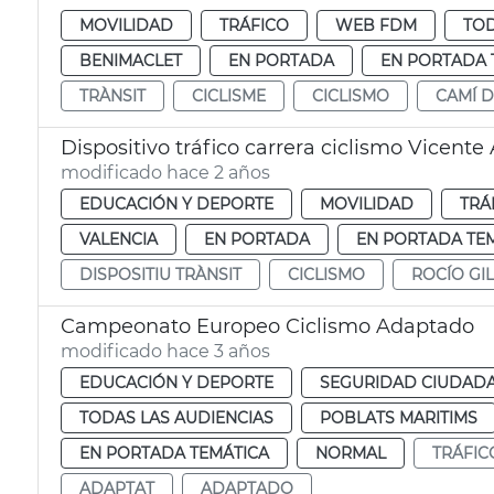
MOVILIDAD
TRÁFICO
WEB FDM
TOD
BENIMACLET
EN PORTADA
EN PORTADA 
TRÀNSIT
CICLISME
CICLISMO
CAMÍ D
Dispositivo tráfico carrera ciclismo Vicente
modificado hace 2 años
EDUCACIÓN Y DEPORTE
MOVILIDAD
TRÁ
VALENCIA
EN PORTADA
EN PORTADA TE
DISPOSITIU TRÀNSIT
CICLISMO
ROCÍO GIL
Campeonato Europeo Ciclismo Adaptado
modificado hace 3 años
EDUCACIÓN Y DEPORTE
SEGURIDAD CIUDAD
TODAS LAS AUDIENCIAS
POBLATS MARITIMS
EN PORTADA TEMÁTICA
NORMAL
TRÁFIC
ADAPTAT
ADAPTADO