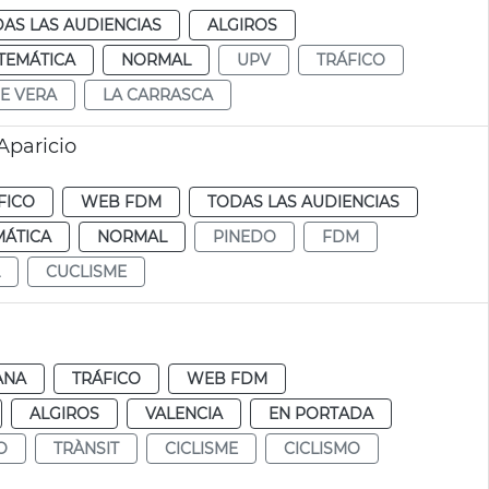
AS LAS AUDIENCIAS
ALGIROS
TEMÁTICA
NORMAL
UPV
TRÁFICO
E VERA
LA CARRASCA
 Aparicio
FICO
WEB FDM
TODAS LAS AUDIENCIAS
MÁTICA
NORMAL
PINEDO
FDM
CUCLISME
ANA
TRÁFICO
WEB FDM
ALGIROS
VALENCIA
EN PORTADA
O
TRÀNSIT
CICLISME
CICLISMO