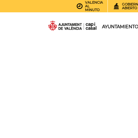
VALENCIA
GOBIER
AL
ABIERTO
MINUTO
AYUNTAMIENT