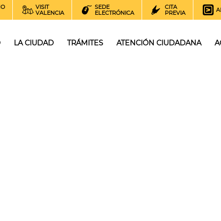
NO
VISIT
SEDE
CITA
A
VALENCIA
ELECTRÓNICA
PREVIA
O
LA CIUDAD
TRÁMITES
ATENCIÓN CIUDADANA
A