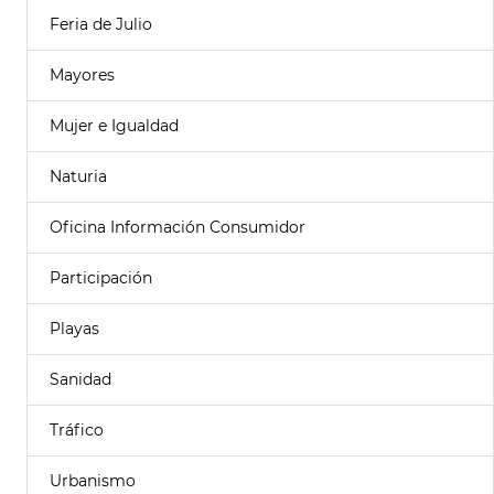
Feria de Julio
Mayores
Mujer e Igualdad
Naturia
Oficina Información Consumidor
Participación
Playas
Sanidad
Tráfico
Urbanismo