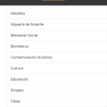
Albufera
Alquería de Solache
Bienestar Social
Bomberos
Contaminación Acústica
Cultura
Educación
Empleo
Fallas