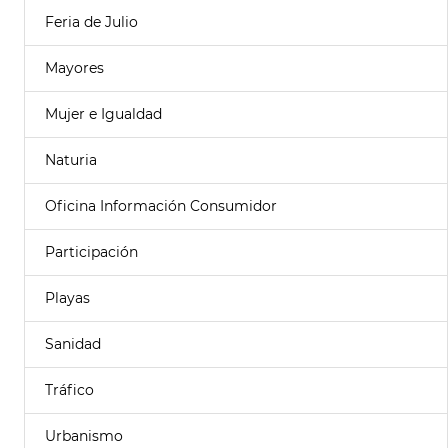
Feria de Julio
Mayores
Mujer e Igualdad
Naturia
Oficina Información Consumidor
Participación
Playas
Sanidad
Tráfico
Urbanismo