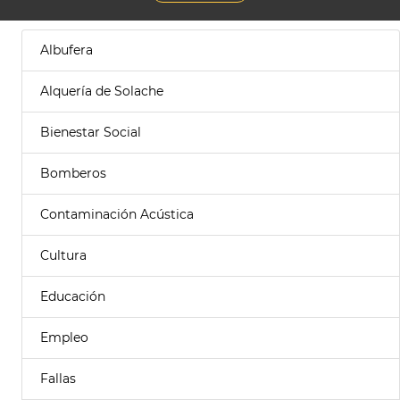
Albufera
Alquería de Solache
Bienestar Social
Bomberos
Contaminación Acústica
Cultura
Educación
Empleo
Fallas