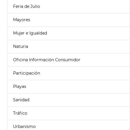
Feria de Julio
Mayores
Mujer e Igualdad
Naturia
Oficina Información Consumidor
Participación
Playas
Sanidad
Tráfico
Urbanismo