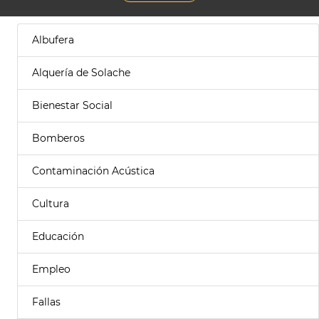
Albufera
Alquería de Solache
Bienestar Social
Bomberos
Contaminación Acústica
Cultura
Educación
Empleo
Fallas