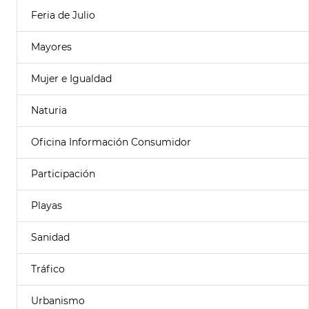
Feria de Julio
Mayores
Mujer e Igualdad
Naturia
Oficina Información Consumidor
Participación
Playas
Sanidad
Tráfico
Urbanismo