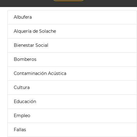
Albufera
Alquería de Solache
Bienestar Social
Bomberos
Contaminación Acústica
Cultura
Educación
Empleo
Fallas