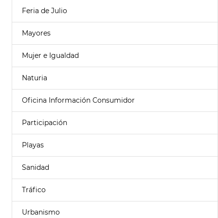
Feria de Julio
Mayores
Mujer e Igualdad
Naturia
Oficina Información Consumidor
Participación
Playas
Sanidad
Tráfico
Urbanismo