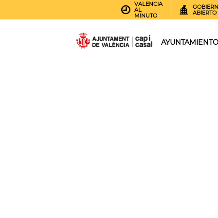
VALENCIA
GOBIER
AL
ABIERTO
MINUTO
AYUNTAMIENT