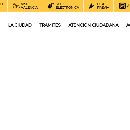
NO
VISIT
SEDE
CITA
A
VALENCIA
ELECTRÓNICA
PREVIA
O
LA CIUDAD
TRÁMITES
ATENCIÓN CIUDADANA
A