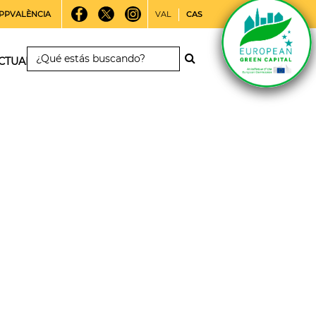
PPVALÈNCIA
VAL
CAS
CTUALIDAD