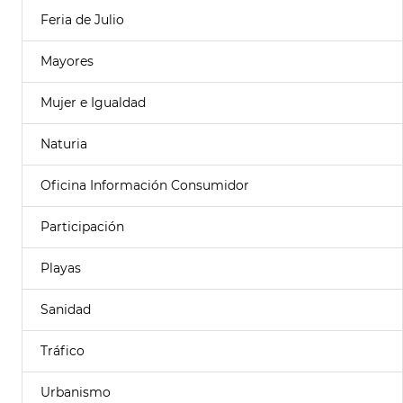
Feria de Julio
Mayores
Mujer e Igualdad
Naturia
Oficina Información Consumidor
Participación
Playas
Sanidad
Tráfico
Urbanismo