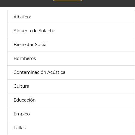
Albufera
Alquería de Solache
Bienestar Social
Bomberos
Contaminación Acústica
Cultura
Educación
Empleo
Fallas