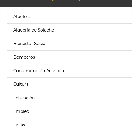
Albufera
Alquería de Solache
Bienestar Social
Bomberos
Contaminación Acústica
Cultura
Educación
Empleo
Fallas