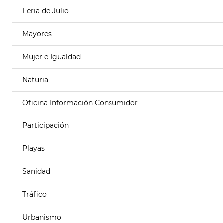
Feria de Julio
Mayores
Mujer e Igualdad
Naturia
Oficina Información Consumidor
Participación
Playas
Sanidad
Tráfico
Urbanismo