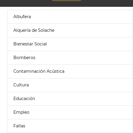
Albufera
Alquería de Solache
Bienestar Social
Bomberos
Contaminación Acústica
Cultura
Educación
Empleo
Fallas