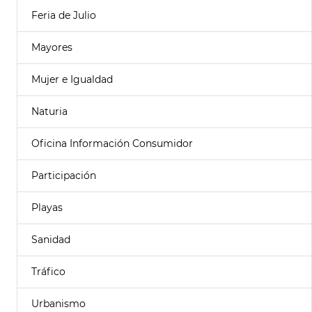
Feria de Julio
Mayores
Mujer e Igualdad
Naturia
Oficina Información Consumidor
Participación
Playas
Sanidad
Tráfico
Urbanismo