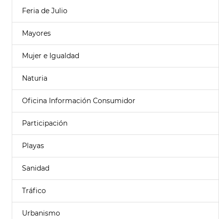
Feria de Julio
Mayores
Mujer e Igualdad
Naturia
Oficina Información Consumidor
Participación
Playas
Sanidad
Tráfico
Urbanismo