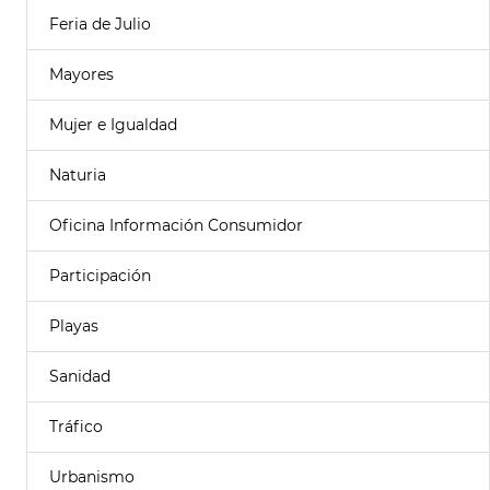
Feria de Julio
Mayores
Mujer e Igualdad
Naturia
Oficina Información Consumidor
Participación
Playas
Sanidad
Tráfico
Urbanismo