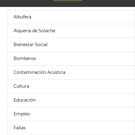
Albufera
Alquería de Solache
Bienestar Social
Bomberos
Contaminación Acústica
Cultura
Educación
Empleo
Fallas