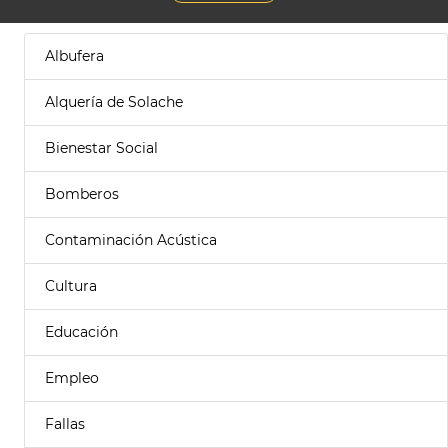
Albufera
Alquería de Solache
Bienestar Social
Bomberos
Contaminación Acústica
Cultura
Educación
Empleo
Fallas