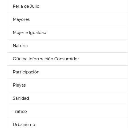
Feria de Julio
Mayores
Mujer e Igualdad
Naturia
Oficina Información Consumidor
Participación
Playas
Sanidad
Tráfico
Urbanismo