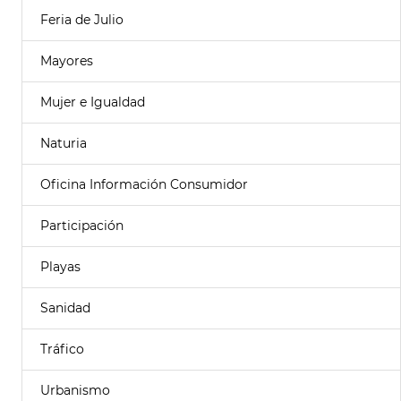
Feria de Julio
Mayores
Mujer e Igualdad
Naturia
Oficina Información Consumidor
Participación
Playas
Sanidad
Tráfico
Urbanismo