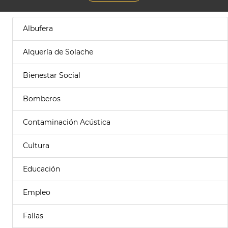
Albufera
Alquería de Solache
Bienestar Social
Bomberos
Contaminación Acústica
Cultura
Educación
Empleo
Fallas