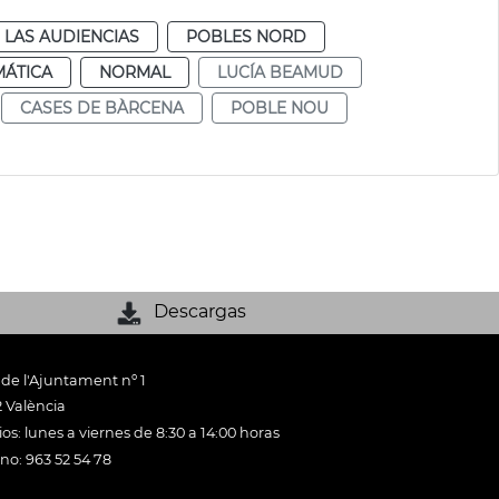
 LAS AUDIENCIAS
POBLES NORD
MÁTICA
NORMAL
LUCÍA BEAMUD
CASES DE BÀRCENA
POBLE NOU
Descargas
 de l'Ajuntament nº 1
 València
os: lunes a viernes de 8:30 a 14:00 horas
ono: 963 52 54 78