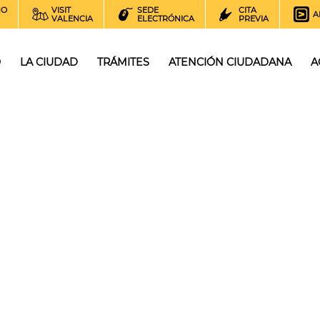
NO
VISIT
SEDE
CITA
A
VALENCIA
ELECTRÓNICA
PREVIA
O
LA CIUDAD
TRÁMITES
ATENCIÓN CIUDADANA
A