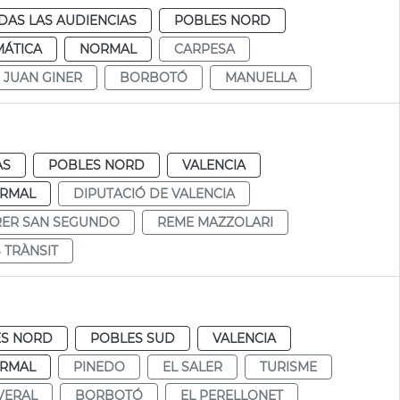
DAS LAS AUDIENCIAS
POBLES NORD
MÁTICA
NORMAL
CARPESA
JUAN GINER
BORBOTÓ
MANUELLA
AS
POBLES NORD
VALENCIA
RMAL
DIPUTACIÓ DE VALENCIA
RER SAN SEGUNDO
REME MAZZOLARI
 TRÀNSIT
ES NORD
POBLES SUD
VALENCIA
RMAL
PINEDO
EL SALER
TURISME
VERAL
BORBOTÓ
EL PERELLONET