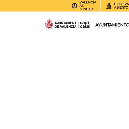
VALENCIA
GOBIER
AL
ABIERTO
MINUTO
AYUNTAMIENT