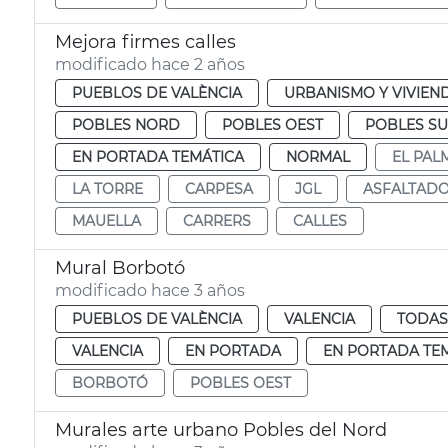
Mejora firmes calles
modificado hace 2 años
PUEBLOS DE VALÈNCIA
URBANISMO Y VIVIEN
POBLES NORD
POBLES OEST
POBLES S
EN PORTADA TEMÁTICA
NORMAL
EL PAL
LA TORRE
CARPESA
JGL
ASFALTAD
MAUELLA
CARRERS
CALLES
Mural Borbotó
modificado hace 3 años
PUEBLOS DE VALÈNCIA
VALENCIA
TODAS
VALENCIA
EN PORTADA
EN PORTADA TE
BORBOTÓ
POBLES OEST
Murales arte urbano Pobles del Nord