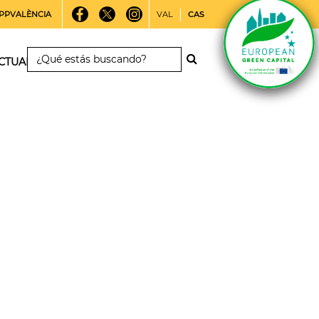
PPVALÈNCIA
VAL
CAS
CTUALIDAD