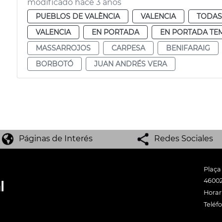
modificado hace 3 años
PUEBLOS DE VALÈNCIA
VALENCIA
TODAS
VALENCIA
EN PORTADA
EN PORTADA TE
MASSARROJOS
CARPESA
BENIFARAIG
BORBOTÓ
JUAN ANDRÉS VERA
Páginas de Interés
Redes Sociales
Plaça
46002
Horari
Teléf