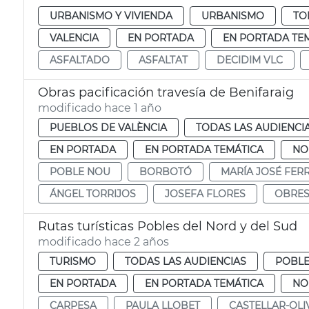
URBANISMO Y VIVIENDA
URBANISMO
TO
VALENCIA
EN PORTADA
EN PORTADA TE
ASFALTADO
ASFALTAT
DECIDIM VLC
Obras pacificación travesía de Benifaraig
modificado hace 1 año
PUEBLOS DE VALÈNCIA
TODAS LAS AUDIENCI
EN PORTADA
EN PORTADA TEMÁTICA
NO
POBLE NOU
BORBOTÓ
MARÍA JOSÉ FER
ÁNGEL TORRIJOS
JOSEFA FLORES
OBRES
Rutas turísticas Pobles del Nord y del Sud
modificado hace 2 años
TURISMO
TODAS LAS AUDIENCIAS
POBL
EN PORTADA
EN PORTADA TEMÁTICA
NO
CARPESA
PAULA LLOBET
CASTELLAR-OLI