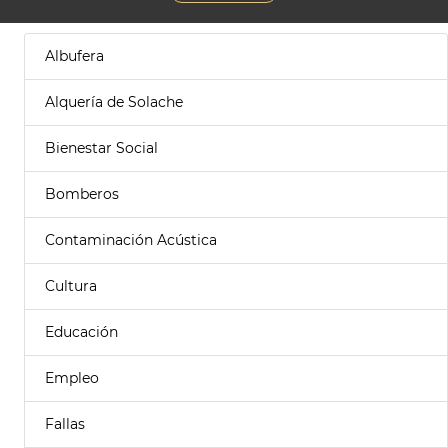
Albufera
Alquería de Solache
Bienestar Social
Bomberos
Contaminación Acústica
Cultura
Educación
Empleo
Fallas