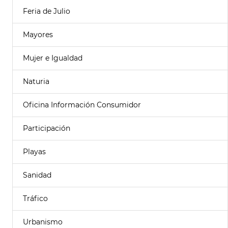
Feria de Julio
Mayores
Mujer e Igualdad
Naturia
Oficina Información Consumidor
Participación
Playas
Sanidad
Tráfico
Urbanismo