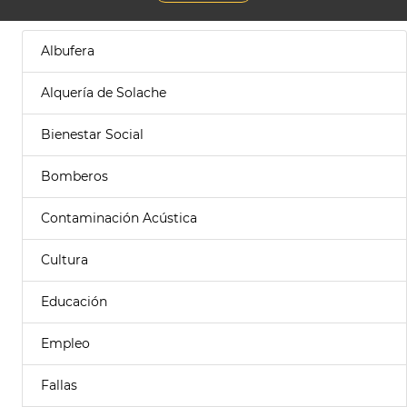
Albufera
Alquería de Solache
Bienestar Social
Bomberos
Contaminación Acústica
Cultura
Educación
Empleo
Fallas